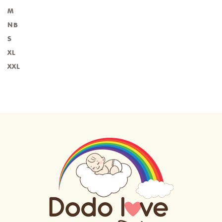
M
NB
S
XL
XXL