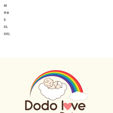
M
NB
S
XL
XXL