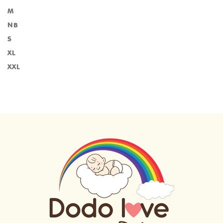
M
NB
S
XL
XXL