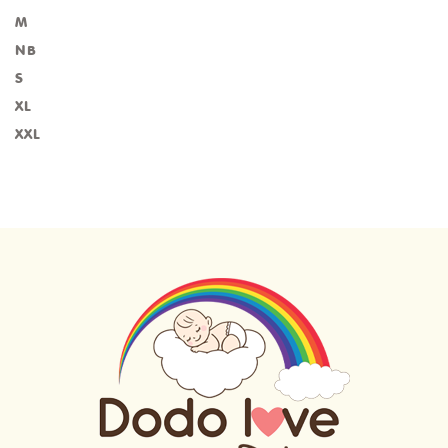
M
NB
S
XL
XXL