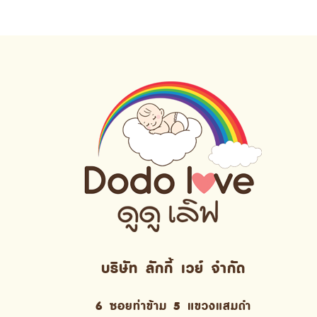
บริษัท ลักกี้ เวย์ จํากัด
6 ซอยท่าข้าม 5 แขวงแสมดำ