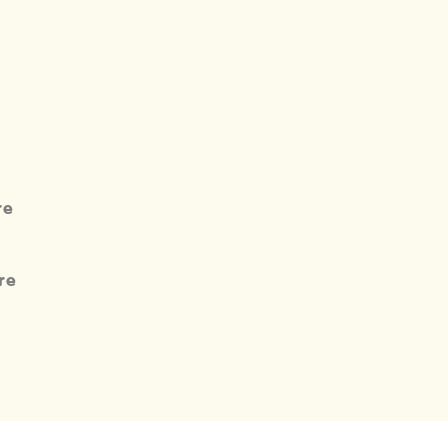
re
re