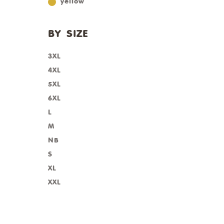
yellow
BY SIZE
3XL
4XL
5XL
6XL
L
M
NB
S
XL
XXL