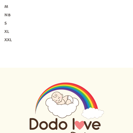
M
NB
S
XL
XXL