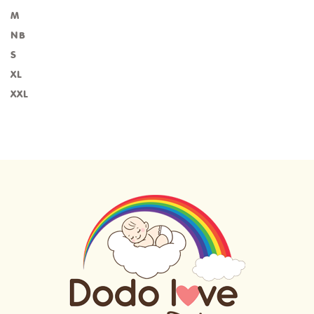
M
NB
S
XL
XXL