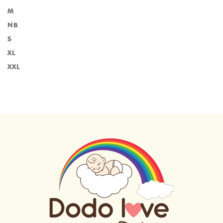
M
NB
S
XL
XXL