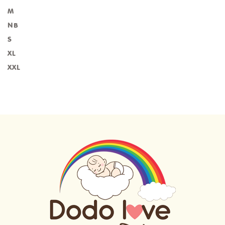
M
NB
S
XL
XXL