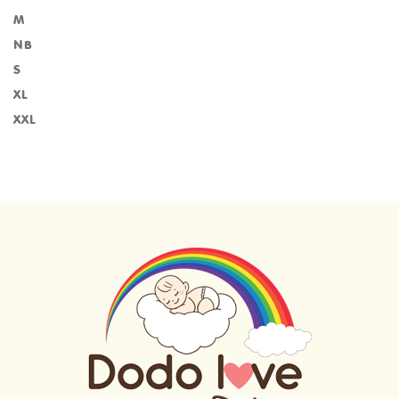
M
NB
S
XL
XXL