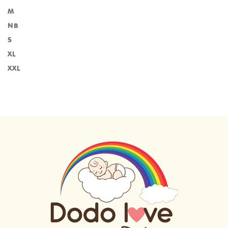
M
NB
S
XL
XXL