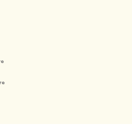
re
re