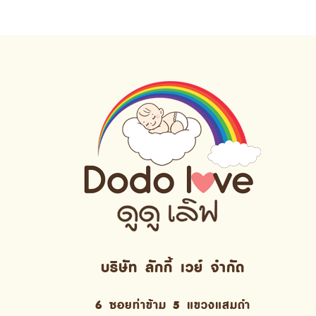
บริษัท ลักกี้ เวย์ จํากัด
6 ซอยท่าข้าม 5 แขวงแสมดำ