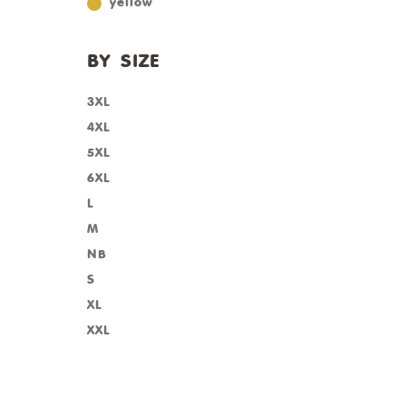
yellow
BY SIZE
3XL
4XL
5XL
6XL
L
M
NB
S
XL
XXL