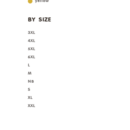
yellow
BY SIZE
3XL
4XL
5XL
6XL
L
M
NB
S
XL
XXL