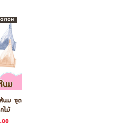
OTION
NEW
ห้นม ชุด
ูกไม้
.00