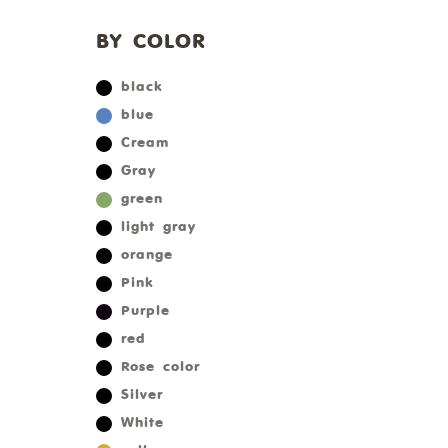
BY COLOR
black
blue
Cream
Gray
green
light gray
orange
Pink
Purple
red
Rose color
Silver
White