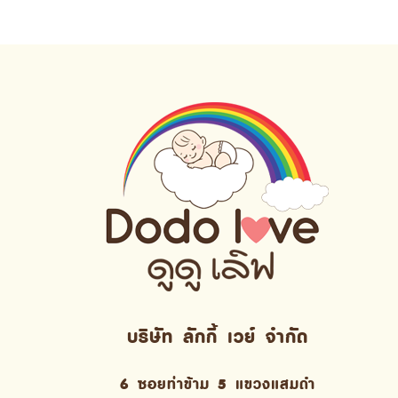
บริษัท ลักกี้ เวย์ จํากัด
6 ซอยท่าข้าม 5 แขวงแสมดำ