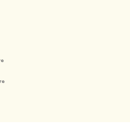
re
re