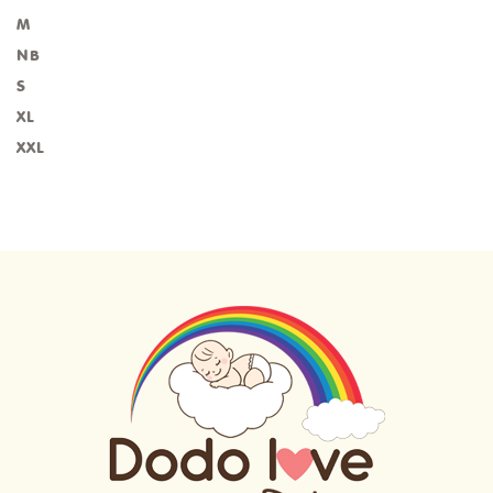
M
NB
S
XL
XXL