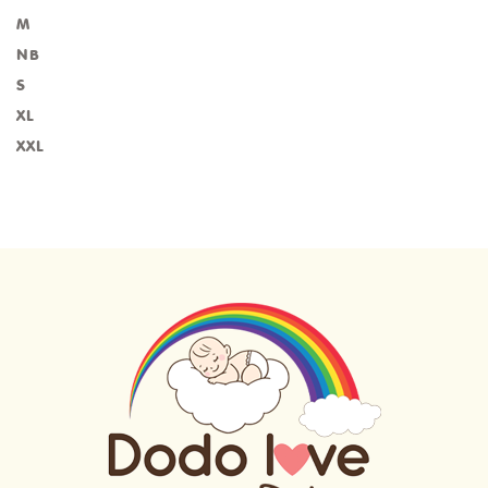
M
NB
S
XL
XXL