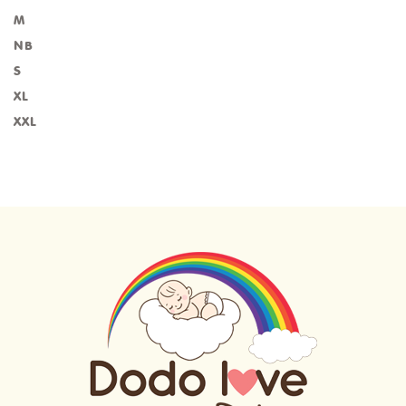
M
NB
S
XL
XXL