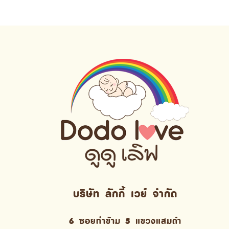
บริษัท ลักกี้ เวย์ จํากัด
6 ซอยท่าข้าม 5 แขวงแสมดำ