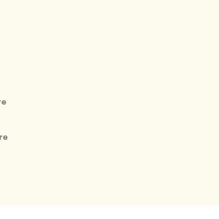
re
re