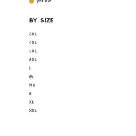
yellow
BY SIZE
3XL
4XL
5XL
6XL
L
M
NB
S
XL
XXL